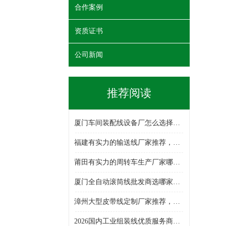
合作案例
资质证书
公司新闻
推荐阅读
厦门车间装配线设备厂怎么选择，单层输送线/插件线/拷机车/滚筒线/倍速链组装线/厂线周转车，装配线生产厂家哪家好
福建有实力的输送线厂家推荐，老化车/周转车/铝型材周转车/倍速链组装线/单层输送线/皮带线，输送线设备生产厂家选哪家
莆田有实力的周转车生产厂家哪家强，插件线/拷机车/装配线/铝型材周转车/多层周转车/厂线周转车，周转车生产厂家哪家专业
厦门全自动滚筒线批发商选哪家，滚筒线/拷机车/插件线/厂线周转车/物料周转车/周转车/倍速链组装线，滚筒线批发厂选哪家
漳州大型皮带线定制厂家推荐，装配线/精益管周转车/厂线周转车/单层输送线/组装线/倍速链组装线/周转车，皮带线厂选哪家
2026国内工业组装线优质服务商榜单：行业深度分析报告！